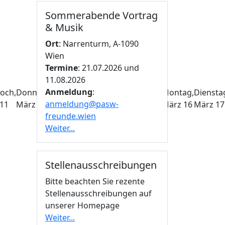
Sommerabende Vortrag
& Musik
Ort
: Narrenturm, A-1090
Wien
Termine
: 21.07.2026 und
11.08.2026
Anmeldung
:
och,
Donnerstag,
Freitag,
Samstag,
Sonntag,
Montag,
Diensta
anmeldung@pasw-
11
März
12
März
März
14
März
15
März
16
März
17
freunde.wien
13
Weiter...
Stellenausschreibungen
Bitte beachten Sie rezente
Stellenausschreibungen auf
unserer Homepage
Weiter...