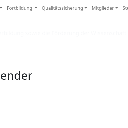
Fortbildung
Qualitätssicherung
Mitglieder
St
reichische Gesellschaft für Zyt
erbildung sowie die Förderung der Wissenschaf
lender