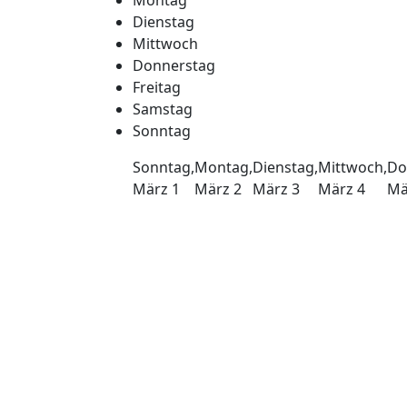
Dienstag
Mittwoch
Donnerstag
Freitag
Samstag
Sonntag
Sonntag,
Montag,
Dienstag,
Mittwoch,
Do
März
1
März
2
März
3
März
4
Mä