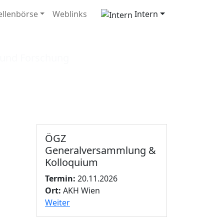
ellenbörse
Weblinks
Intern
ologie
t und Forschung
ÖGZ
Generalversammlung &
Kolloquium
Termin:
20.11.2026
Ort:
AKH Wien
Weiter