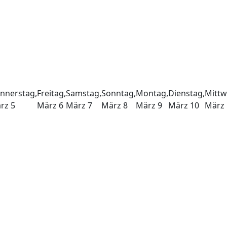
nnerstag,
Freitag,
Samstag,
Sonntag,
Montag,
Dienstag,
Mittw
rz
5
März
6
März
7
März
8
März
9
März
10
März