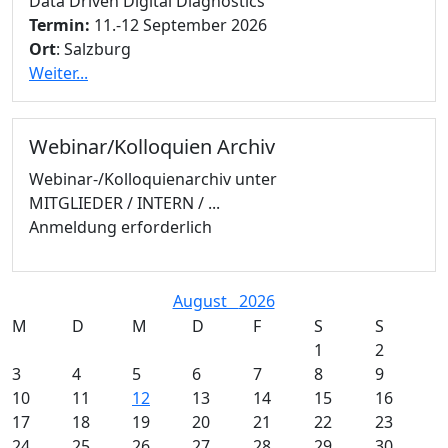
Data Driven Digital Diagnostics
Termin:
11.-12 September 2026
Ort
: Salzburg
Weiter...
Webinar/Kolloquien Archiv
Webinar-/Kolloquienarchiv unter
MITGLIEDER / INTERN / ...
Anmeldung erforderlich
August
2026
M
D
M
D
F
S
S
1
2
3
4
5
6
7
8
9
10
11
12
13
14
15
16
17
18
19
20
21
22
23
24
25
26
27
28
29
30