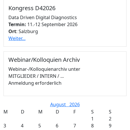
Kongress D42026
Data Driven Digital Diagnostics
Termin:
11.-12 September 2026
Ort
: Salzburg
Weiter...
Webinar/Kolloquien Archiv
Webinar-/Kolloquienarchiv unter
MITGLIEDER / INTERN / ...
Anmeldung erforderlich
August
2026
M
D
M
D
F
S
S
1
2
3
4
5
6
7
8
9